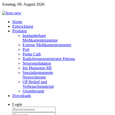
Sonntag, 09. August 2026
Home
Entwicklung
Produkte
Implantierbare
Medikamentenpumpe
Externe Medikamentenpumpe
Port
Pasha Cath
Radiofrequenzgenerator Patrona
Neuromodulation
Iris Magneton MF
Spezialinstrumente
Neurochirugie
OP Bedarf und
Verbrauchsmaterial
Ozontherapie
Downloads
Login