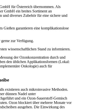
er GmbH für Österreich übernommen. Als
sler GmbH ein breites Sortiment an
n und diverses Zubehör für eine sichere und
ts Gießen garantieren eine komplikationslose
r gerne zur Verfügung.
sten wissenschaftlichen Stand zu informieren.
 Messung der Ozonkonzentration durch und
ben den üblichen Applikationsformen (Lokal:
omplementäre Onkologie) auch für
heibe
lls existieren auch mikroinvasive Methoden.
iner dünnen Nadel unter
chgeführt und ein Ozon-Sauerstoff-Gemisch
Minuten. Ozon blockiert über mehrere Monate vor
andscheiben ausgehen. Die Einwirkung des