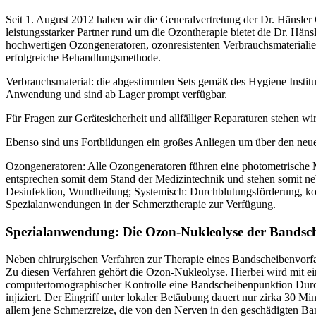
Seit 1. August 2012 haben wir die Generalvertretung der Dr. Hänsl
leistungsstarker Partner rund um die Ozontherapie bietet die Dr. Hän
hochwertigen Ozongeneratoren, ozonresistenten Verbrauchsmaterialie
erfolgreiche Behandlungsmethode.
Verbrauchsmaterial: die abgestimmten Sets gemäß des Hygiene Institu
Anwendung und sind ab Lager prompt verfügbar.
Für Fragen zur Gerätesicherheit und allfälliger Reparaturen stehen wi
Ebenso sind uns Fortbildungen ein großes Anliegen um über den neue
Ozongeneratoren: Alle Ozongeneratoren führen eine photometrische
entsprechen somit dem Stand der Medizintechnik und stehen somit ne
Desinfektion, Wundheilung; Systemisch: Durchblutungsförderung, k
Spezialanwendungen in der Schmerztherapie zur Verfügung.
Spezialanwendung: Die Ozon-Nukleolyse der Bandsc
Neben chirurgischen Verfahren zur Therapie eines Bandscheibenvorfa
Zu diesen Verfahren gehört die Ozon-Nukleolyse. Hierbei wird mit e
computertomographischer Kontrolle eine Bandscheibenpunktion Dur
injiziert. Der Eingriff unter lokaler Betäubung dauert nur zirka 30 
allem jene Schmerzreize, die von den Nerven in den geschädigten B